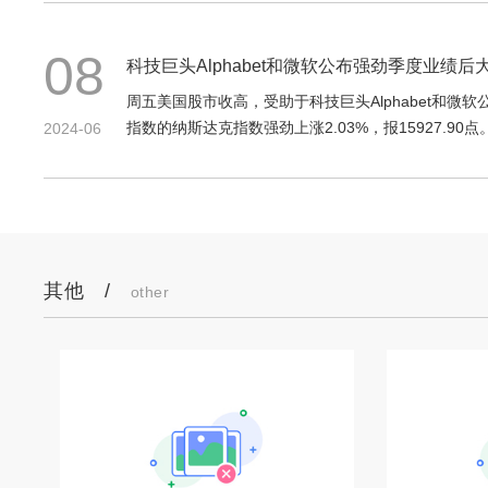
08
科技巨头Alphabet和微软公布强劲季度业绩
周五美国股市收高，受助于科技巨头Alphabet和
指数的纳斯达克指数强劲上涨2.03%，报15927.9
2024-06
其他 /
other