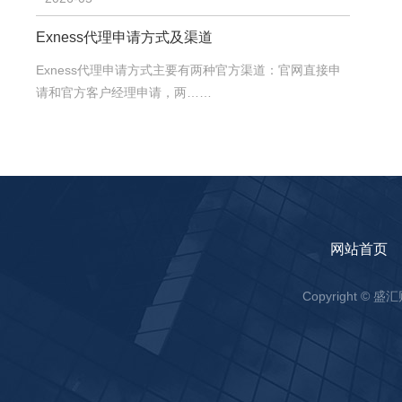
Exness代理申请方式及渠道
Exness代理申请方式主要有两种官方渠道：官网直接申
请和官方客户经理申请，两……
网站首页
Copyright ©